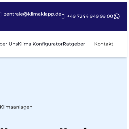
zentrale@klimaklapp.de
Wha
+49 7244 949 99 00
ber Uns
Klima Konfigurator
Ratgeber
Kontakt
e Klimaanlagen