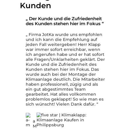
Kunden
„ Der Kunde und die Zufriedenheit
„ Seh
des Kunden stehen hier im Fokus “
kompe
„ Firma JotKa wurde uns empfohlen
„ Wir 
und ich kann die Empfehlung auf
zu ber
jeden Fall weitergeben! Herr Klapp
Angeb
war immer sofort erreichbar, wenn
100% s
ich angerufen habe und er hat sofort
abgeli
alle Fragen/Unklarheiten geklärt. Der
erstkl
Kunde und die Zufriedenheit des
Handw
Kunden stehen hier im Fokus. Das
empfe
wurde auch bei der Montage der
auf di
Klimaanlage deutlich. Die Mitarbeiter
haben professionell, zügig und als
ein gut abgestimmtes Team
Jürg
gearbeitet. Hat alles vollkommen
Baum
problemlos geklappt! So wie man es
sich wünscht! Vielen Dank dafür. “
zur G
a
M