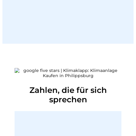
du wissen musst. Und auch danach sind wir für
dich da, bei Fragen, Wartung oder Problemen.
Dauer:
Einweisung ca. 15-20 Minuten. Service auf
Lebenszeit.
Zahlen, die für sich
sprechen