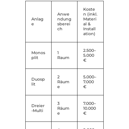
Koste
Anwe
n (inkl.
Anlag
ndung
Materi
e
sberei
al &
ch
Install
ation)
2.500–
Monos
1
5.000
plit
Raum
€
2
5.000–
Duosp
Räum
7.000
lit
e
€
3
7.000–
Dreier
Räum
10.000
-Multi
e
€