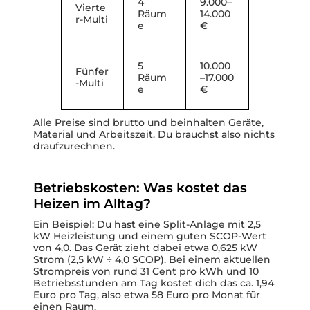
4
9.000–
Vierte
Räum
14.000
r-Multi
e
€
5
10.000
Fünfer
Räum
–17.000
-Multi
e
€
Alle Preise sind brutto und beinhalten Geräte,
Material und Arbeitszeit. Du brauchst also nichts
draufzurechnen.
Betriebskosten: Was kostet das
Heizen im Alltag?
Ein Beispiel: Du hast eine Split-Anlage mit 2,5
kW Heizleistung und einem guten SCOP-Wert
von 4,0. Das Gerät zieht dabei etwa 0,625 kW
Strom (2,5 kW ÷ 4,0 SCOP). Bei einem aktuellen
Strompreis von rund 31 Cent pro kWh und 10
Betriebsstunden am Tag kostet dich das ca. 1,94
Euro pro Tag, also etwa 58 Euro pro Monat für
einen Raum.