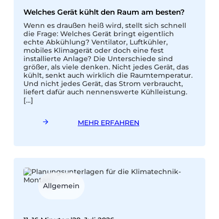
K
Welches Gerät kühlt den Raum am besten?
e
Wenn es draußen heiß wird, stellt sich schnell
G
die Frage: Welches Gerät bringt eigentlich
E
echte Abkühlung? Ventilator, Luftkühler,
B
mobiles Klimagerät oder doch eine fest
g
installierte Anlage? Die Unterschiede sind
v
größer, als viele denken. Nicht jedes Gerät, das
kühlt, senkt auch wirklich die Raumtemperatur.
N
Und nicht jedes Gerät, das Strom verbraucht,
liefert dafür auch nennenswerte Kühlleistung.
[…]
MEHR ERFAHREN
Allgemein
9
S