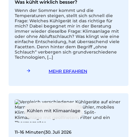
Was kühlt wirklich besser?
e
Wenn der Sommer kommt und die
s
Temperaturen steigen, stellt sich schnell die
S
Frage: Welches Kühlgerät ist das richtige für
s
mich? Dabei begegnet mir in der Beratung
s
immer wieder dieselbe Frage: Klimaanlage mit
A
oder ohne Abluftschlauch? Was klingt wie eine
E
einfache Entscheidung, hat überraschend viele
D
Facetten. Denn hinter dem Begriff „ohne
Schlauch“ verbergen sich grundverschiedene
Technologien, […]
MEHR ERFAHREN
Kühlen mit Klimaanlage
1
11–16 Minuten
|
30. Juli 2026
k