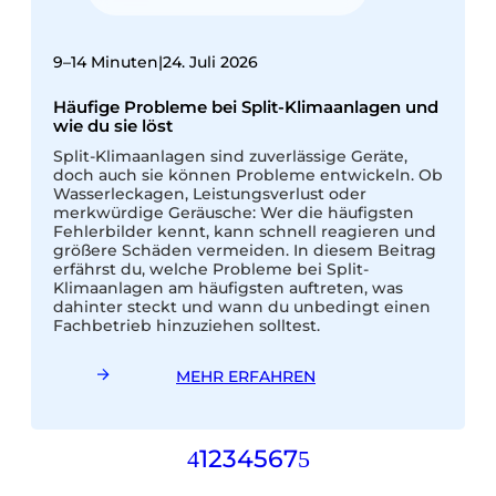
9
9–14 Minuten
|
24. Juli 2026
K
Häufige Probleme bei Split-Klimaanlagen und
d
wie du sie löst
d
Split-Klimaanlagen sind zuverlässige Geräte,
d
doch auch sie können Probleme entwickeln. Ob
Wasserleckagen, Leistungsverlust oder
g
merkwürdige Geräusche: Wer die häufigsten
G
Fehlerbilder kennt, kann schnell reagieren und
s
größere Schäden vermeiden. In diesem Beitrag
u
erfährst du, welche Probleme bei Split-
f
Klimaanlagen am häufigsten auftreten, was
dahinter steckt und wann du unbedingt einen
Fachbetrieb hinzuziehen solltest.
MEHR ERFAHREN
1
2
3
4
5
6
7