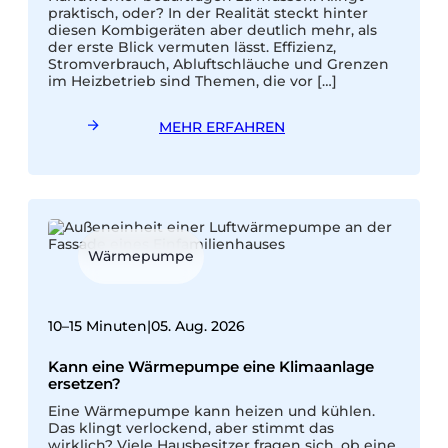
praktisch, oder? In der Realität steckt hinter
e
diesen Kombigeräten aber deutlich mehr, als
e
der erste Blick vermuten lässt. Effizienz,
v
Stromverbrauch, Abluftschläuche und Grenzen
d
im Heizbetrieb sind Themen, die vor […]
e
MEHR ERFAHREN
Wärmepumpe
10–15 Minuten
|
05. Aug. 2026
1
Kann eine Wärmepumpe eine Klimaanlage
ersetzen?
Eine Wärmepumpe kann heizen und kühlen.
M
Das klingt verlockend, aber stimmt das
p
wirklich? Viele Hausbesitzer fragen sich, ob eine
K