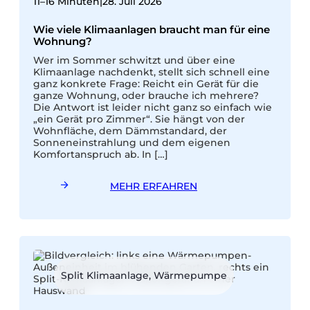
11–16 Minuten
|
28. Juli 2026
w
E
Wie viele Klimaanlagen braucht man für eine
z
Wohnung?
d
Wer im Sommer schwitzt und über eine
r
Klimaanlage nachdenkt, stellt sich schnell eine
s
ganz konkrete Frage: Reicht ein Gerät für die
S
ganze Wohnung, oder brauche ich mehrere?
r
Die Antwort ist leider nicht ganz so einfach wie
„ein Gerät pro Zimmer“. Sie hängt von der
n
Wohnfläche, dem Dämmstandard, der
o
Sonneneinstrahlung und dem eigenen
Komfortanspruch ab. In […]
MEHR ERFAHREN
Split Klimaanlage, Wärmepumpe
1