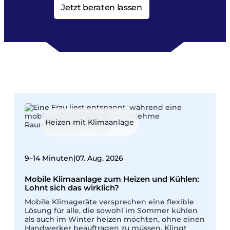
Jetzt beraten lassen
Heizen mit Klimaanlage
9–14 Minuten
|
07. Aug. 2026
1
Mobile Klimaanlage zum Heizen und Kühlen:
Lohnt sich das wirklich?
W
Mobile Klimageräte versprechen eine flexible
M
Lösung für alle, die sowohl im Sommer kühlen
g
als auch im Winter heizen möchten, ohne einen
E
Handwerker beauftragen zu müssen. Klingt
v