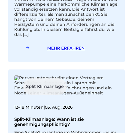
Wärmepumpe eine herkömmliche Klimaanlage
d
vollständig ersetzen kann. Die Antwort ist
differenzierter, als man zunächst denkt. Sie
e
hängt von deinem Gebäude, deinem
s
Heizsystem und deinen Anforderungen an die
g
Kühlung ab. In diesem Beitrag erfährst du, wie
w
das […]
MEHR ERFAHREN
Split Klimaanlage
9
12–18 Minuten
|
03. Aug. 2026
Split-Klimaanlage: Wann ist sie
genehmigungspflichtig?
Eine Split-Klimaanlage im Wohnzimmer, die im
W