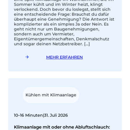
Sommer kühlt und im Winter heizt, klingt
n
verlockend. Doch bevor du loslegst, stellt sich
d
eine entscheidende Frage: Brauchst du dafür
l
überhaupt eine Genehmigung? Die Antwort ist
m
komplizierter als ein simples Ja oder Nein. Es
t
geht nicht nur um Baugenehmigungen,
d
sondern auch um Vermieter,
w
Eigentümergemeinschaften, Denkmalschutz
und sogar deinen Netzbetreiber. […]
MEHR ERFAHREN
Kühlen mit Klimaanlage
1
10–16 Minuten
|
31. Juli 2026
S
S
Klimaanlage mit oder ohne Abluftschlauch:
D