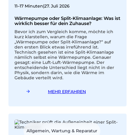
11–17 Minuten
|
27. Juli 2026
I
Wärmepumpe oder Split-Klimaanlage: Was ist
E
wirklich besser für dein Zuhause?
Bevor ich zum Vergleich komme, möchte ich
n
kurz klarstellen, warum die Frage
„Wärmepumpe oder Split-Klimaanlage?“ auf
G
den ersten Blick etwas irreführend ist.
k
Technisch gesehen ist eine Split-Klimaanlage
A
nämlich selbst eine Wärmepumpe. Genauer
W
gesagt: eine Luft-Luft-Wärmepumpe. Der
z
entscheidende Unterschied liegt nicht in der
Physik, sondern darin, wie die Wärme im
Gebäude verteilt wird.
MEHR ERFAHREN
Allgemein, Wartung & Reparatur